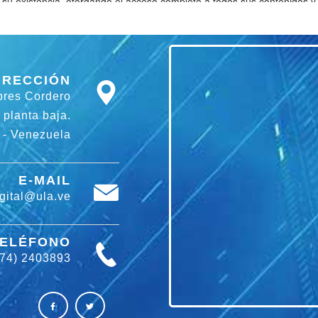
IRECCIÓN
bres Cordero
 planta baja.
 - Venezuela
E-MAIL
gital@ula.ve
TELÉFONO
274) 2403893