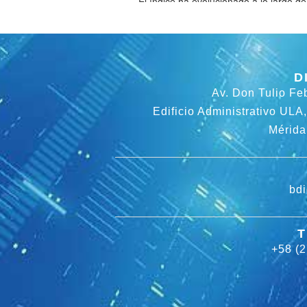
D
Av. Don Tulio Fe
Edificio Administrativo ULA,
Mérida
bdi
+58 (